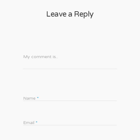
Leave a Reply
My comment is..
Name
*
Email
*