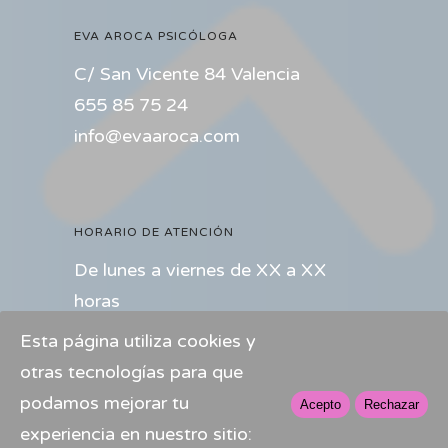
EVA AROCA PSICÓLOGA
C/ San Vicente 84 Valencia
655 85 75 24
info@evaaroca.com
HORARIO DE ATENCIÓN
De lunes a viernes de XX a XX
horas
Esta página utiliza cookies y
PÁGINAS AMIGAS
otras tecnologías para que
https://psicologiaycomunicacion.com/
podamos mejorar tu
Acepto
Rechazar
experiencia en nuestro sitio: